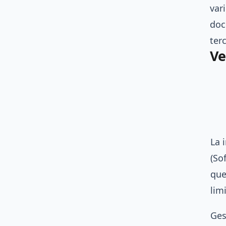
var
doc
ter
Ve
La 
(So
que
lim
Ges