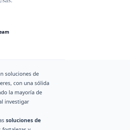
Team
n soluciones de
deres, con una sólida
ndo la mayoría de
l investigar
bas
soluciones de
 fortalezas y