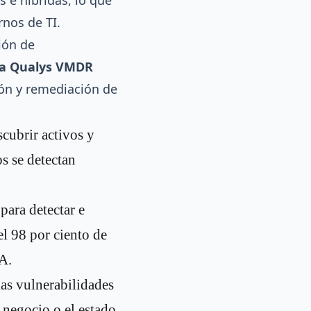
 e híbridas, lo que
rnos de TI.
tión de
ida Qualys VMDR
ión y remediación de
cubrir activos y
s se detectan
para detectar e
l 98 por ciento de
A.
las vulnerabilidades
 negocio o el estado