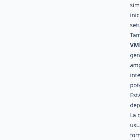
sim
ini
set
Tam
VMD
gen
amp
int
pot
Est
dep
La 
usu
for