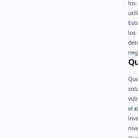
los
uti
Est
los
det
neg
Qu
Qua
sol
vul
el
c
inv
niv