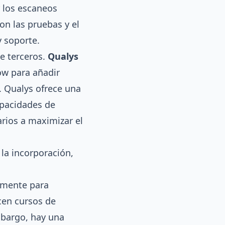
r los escaneos
con las pruebas y el
 soporte.
e terceros.
Qualys
ow para añadir
. Qualys ofrece una
apacidades de
arios a maximizar el
la incorporación,
lmente para
cen cursos de
mbargo, hay una