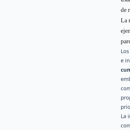
de 
La 
eje
par
Los
e i
cum
emb
com
pro
pri
La 
com