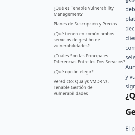
¿Qué es Tenable Vulnerability
deb
Management?
pla
Planes de Suscripción y Precios
dec
¿Qué tienen en común ambos
cli
servicios de gestión de
vulnerabilidades?
com
¿Cuáles Son las Principales
sel
Diferencias Entre los Dos Servicios?
Aun
¿Qué opción elegir?
y v
Veredicto: Qualys VMDR vs.
sig
Tenable Gestión de
¿Q
Vulnerabilidades
Ge
El 