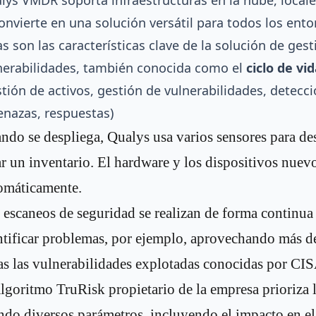
lys VMDR soporta infraestructuras en la nube, locales
convierte en una solución versátil para todos los ento
as son las características clave de la solución de ges
nerabilidades, también conocida como el
ciclo de v
stión de activos, gestión de vulnerabilidades, detecc
nazas, respuestas)
ndo se despliega, Qualys usa varios sensores para des
ar un inventario. El hardware y los dispositivos nuevo
omáticamente.
 escaneos de seguridad se realizan de forma continua 
ntificar problemas, por ejemplo, aprovechando más de
as las vulnerabilidades explotadas conocidas por CIS
algoritmo TruRisk propietario de la empresa prioriza 
ndo diversos parámetros, incluyendo el impacto en el