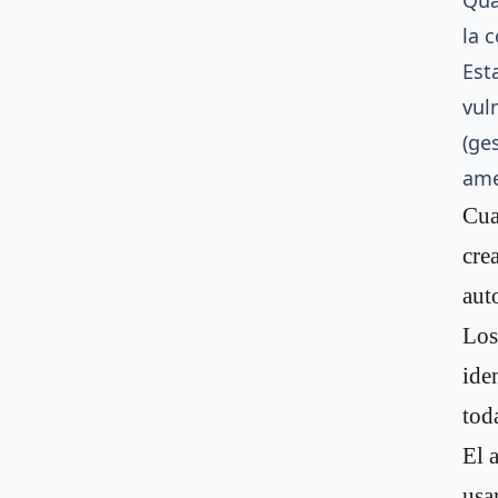
Qua
la 
Est
vul
(ge
ame
Cua
cre
aut
Los
ide
tod
El 
usa