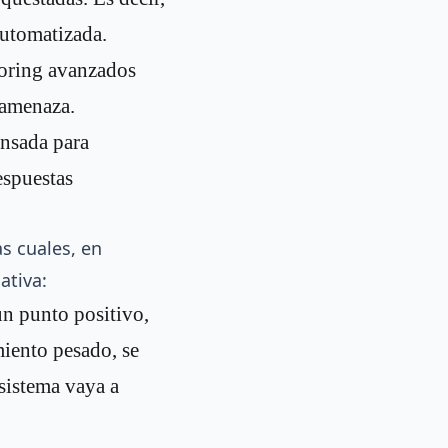
automatizada.
coring avanzados
 amenaza.
ensada para
espuestas
s cuales, en
ativa:
un punto positivo,
miento pesado, se
 sistema vaya a