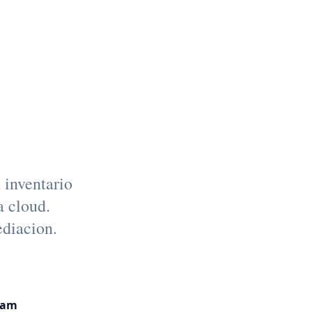
 para
sas
inventario
a cloud.
ediacion.
eam