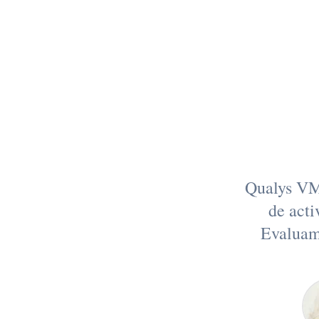
vuln
pe
Qualys VM
de acti
Evaluamo