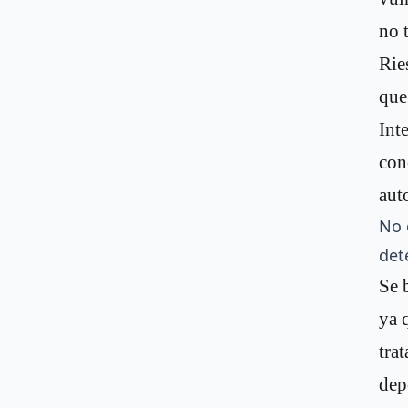
no 
Rie
que
Int
con
aut
No 
det
Se 
ya 
tra
dep