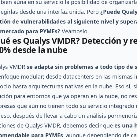
bién aúna en su servicio la posibilidad de organizarla
regirlas desde una interfaz unida. Pero
¿Puede Qualy
tión de vulnerabilidades al siguiente nivel y super
 mercado para PYMEs?
Veámoslo.
ué es Qualys VMDR? Detección y r
0% desde la nube
alys VMDR
se adapta sin problemas a todo tipo de 
enfoque modular; desde datacenters en las mismas i
ocio hasta arquitecturas nativas en la nube. Eso sí, s
ución para entornos que ya operan en la nube, no res
resas que aún no tienen todo su servicio integrado e
 eso, después de llevar a cabo un análisis pormenori
ciones de Qualys VMDR, debemos decir que
es una 
omendable para PYMEs
, aunque dependiendo de cad