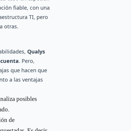
ción fiable, con una
aestructura TI, pero
a otras.
abilidades,
Qualys
 cuenta
. Pero,
tajas que hacen que
to a las ventajas
naliza posibles
ado.
ión de
questadas. Es decir,