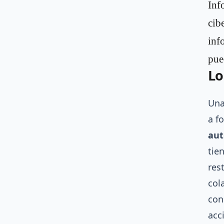
Inf
cib
inf
pue
Lo
Una
a f
aut
tie
res
col
con
acc