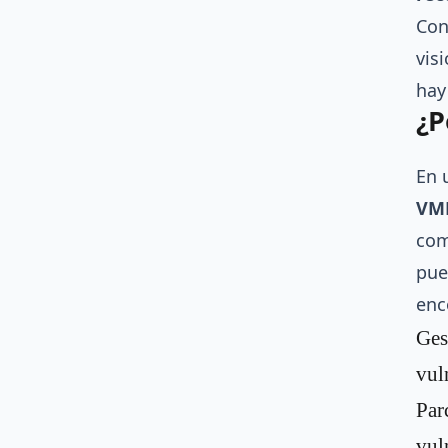
Con
vis
hay
¿P
En 
VMD
com
pue
enc
Ges
vul
Par
vul