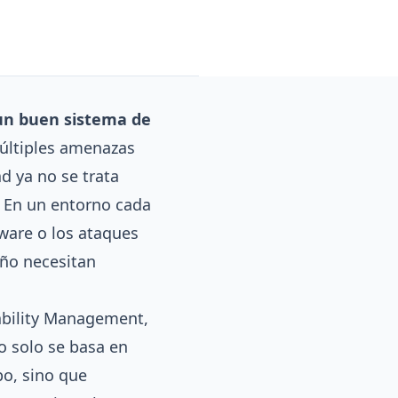
un buen sistema de
múltiples amenazas
d ya no se trata
l. En un entorno cada
are o los ataques
año necesitan
ability Management,
o solo se basa en
po, sino que