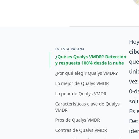
Hoy
EN ESTA PÁGINA
cib
¿Qué es Qualys VMDR? Detección
que
y respuesta 100% desde la nube
úni
¿Por qué elegir Qualys VMDR?
vez
Lo mejor de Qualys VMDR
0-d
Lo peor de Qualys VMDR
sol
Características clave de Qualys
VMDR
Es 
Pros de Qualys VMDR
Det
ide
Contras de Qualys VMDR