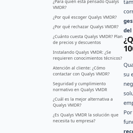
tam
¿Para quién está pensado Qualys
VMDR?
cor
¿Por qué escoger Qualys VMDR?
ges
¿Por qué rechazar Qualys VMDR?
del
¿Cuánto cuesta Qualys VMDR? Plan
¿Q
de precios y descuentos
10
Instalando Qualys VMDR: ¿Se
requieren conocimientos técnicos?
Qu
Atención al cliente: ¿Cómo
su 
contactar con Qualys VMDR?
neg
Seguridad y cumplimiento
normativo en Qualys VMDR
sol
¿Cuál es la mejor alternativa a
emp
Qualys VMDR?
Por
¿Es Qualys VMDR la solución que
necesita tu empresa?
fun
rec