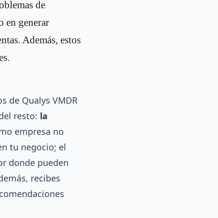
problemas de
o en generar
entas. Además, estos
es.
vos de Qualys VMDR
del resto:
la
omo empresa no
n tu negocio; el
 por donde pueden
Además, recibes
recomendaciones