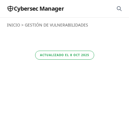
Cybersec Manager
INICIO
>
GESTIÓN DE VULNERABILIDADES
ACTUALIZADO EL 8 OCT 2025
Análisis de Qualys
TruRisk Platform:
visibilidad y control
del riesgo para
pequeñas empresas