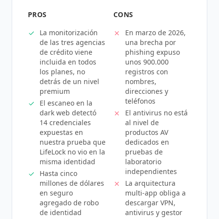
PROS
CONS
La monitorización
En marzo de 2026,
de las tres agencias
una brecha por
de crédito viene
phishing expuso
incluida en todos
unos 900.000
los planes, no
registros con
detrás de un nivel
nombres,
premium
direcciones y
teléfonos
El escaneo en la
dark web detectó
El antivirus no está
14 credenciales
al nivel de
expuestas en
productos AV
nuestra prueba que
dedicados en
LifeLock no vio en la
pruebas de
misma identidad
laboratorio
independientes
Hasta cinco
millones de dólares
La arquitectura
en seguro
multi-app obliga a
agregado de robo
descargar VPN,
de identidad
antivirus y gestor