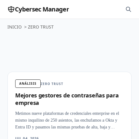
Cybersec Manager
INICIO
>
ZERO TRUST
Zero Trust
ANÁLISIS
ZERO TRUST
Mejores gestores de contraseñas para
empresa
Metimos nueve plataformas de credenciales enterprise en el
mismo inquilino de 250 asientos, las enchufamos a Okta y
Entra ID y pasamos las mismas pruebas de alta, baja y
exportación de auditoría. Lo que nos dejó helados fue lo poco
JUL 04, 2026