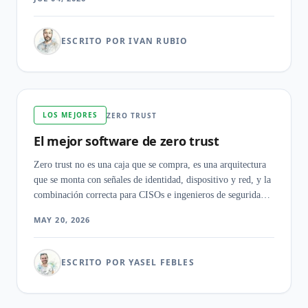
que se ponen de acuerdo sobre qué es un gestor de
contraseñas para empresa.
ESCRITO POR IVAN RUBIO
LOS MEJORES
ZERO TRUST
El mejor software de zero trust
Zero trust no es una caja que se compra, es una arquitectura
que se monta con señales de identidad, dispositivo y red, y la
combinación correcta para CISOs e ingenieros de seguridad
depende menos del pilar que un proveedor saca en su
MAY 20, 2026
marketing que de cuál es la costura que filtra acceso hoy en el
stack que ya tienes.
ESCRITO POR YASEL FEBLES