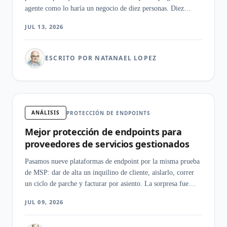
agente como lo haría un negocio de diez personas. Diez
plataformas fueron a parar a una flota mixta sin analista
JUL 13, 2026
vigilando, y las que ganaron fueron las que remediaron por
su cuenta un ataque de ransomware falso.
ESCRITO POR NATANAEL LOPEZ
ANÁLISIS
PROTECCIÓN DE ENDPOINTS
Mejor protección de endpoints para
proveedores de servicios gestionados
Pasamos nueve plataformas de endpoint por la misma prueba
de MSP: dar de alta un inquilino de cliente, aislarlo, correr
un ciclo de parche y facturar por asiento. La sorpresa fue
cuánto pesaban la consola y el modelo de licencia por encima
JUL 09, 2026
de los puntajes de detección cuando gestionas seguridad para
muchos clientes a la vez.