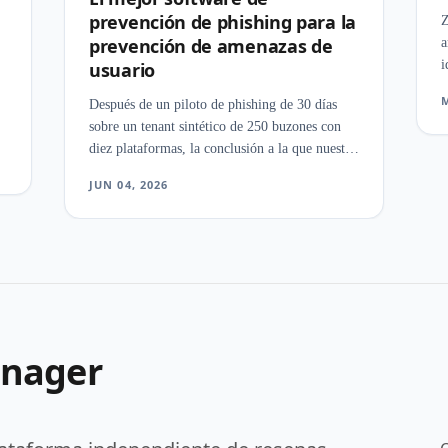
prevención de phishing para la
Z
prevención de amenazas de
a
i
usuario
c
M
Después de un piloto de phishing de 30 días
d
sobre un tenant sintético de 250 buzones con
e
diez plataformas, la conclusión a la que nuestro
f
equipo regresó una y otra vez fue elemental: la
JUN 04, 2026
detección no es el problema difícil. El
o
problema difícil es lo que ocurre en los 90
anager