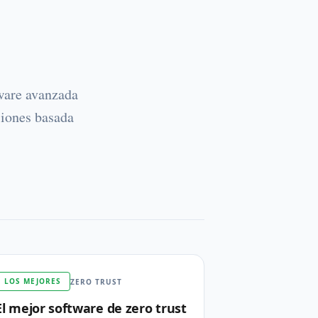
ware avanzada
siones basada
egundos posteriores al primer clic.
LOS MEJORES
ZERO TRUST
El mejor software de zero trust