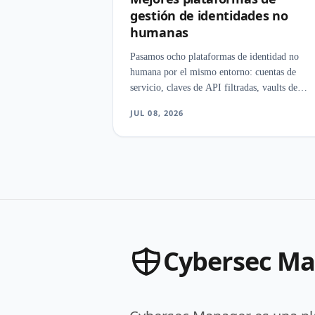
gestión de identidades no
humanas
Pasamos ocho plataformas de identidad no
humana por el mismo entorno: cuentas de
servicio, claves de API filtradas, vaults de
secretos y agentes de IA que nadie había
JUL 08, 2026
inventariado. La sorpresa fue lo poco que la
categoría se pone de acuerdo sobre qué es una
NHI cuando descubrimiento, vaulting y acces
Cybersec M