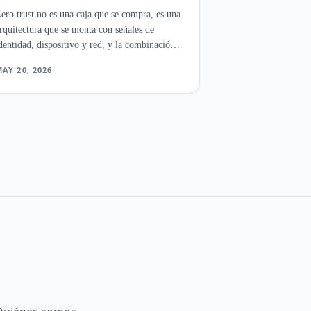
ero trust no es una caja que se compra, es una
rquitectura que se monta con señales de
dentidad, dispositivo y red, y la combinación
orrecta para CISOs e ingenieros de seguridad
AY 20, 2026
epende menos del pilar que un proveedor saca
n su marketing que de cuál es la costura que
iltra acceso hoy en el stack que ya tienes.