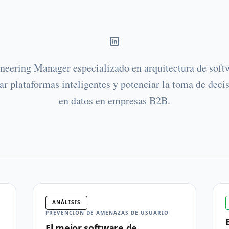
Yasel Febles
ineering Manager especializado en arquitectura de soft
ar plataformas inteligentes y potenciar la toma de deci
en datos en empresas B2B.
sin secretos tiran en tres direcciones.
s
ANÁLISIS
PREVENCIÓN DE AMENAZAS DE USUARIO
El mejor software de