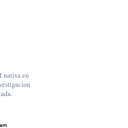
n de
a
 nativa en
vestigacion
zada.
eam