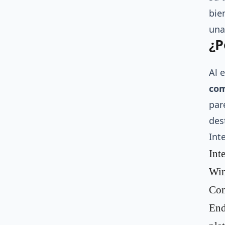
bie
una
¿P
Al 
com
par
des
Int
Int
Win
Com
End