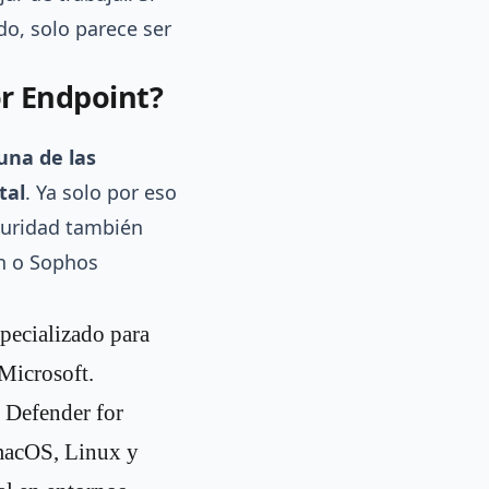
do, solo parece ser
or Endpoint?
una de las
tal
. Ya solo por eso
eguridad también
n o
Sophos
specializado para
Microsoft.
 Defender for
 macOS, Linux y