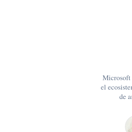
¿La
Microsoft
el ecosist
de a