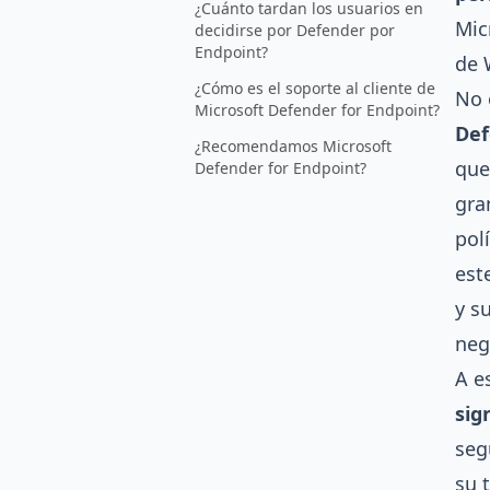
¿Cuánto tardan los usuarios en
Mic
decidirse por Defender por
Endpoint?
de 
¿Cómo es el soporte al cliente de
No 
Microsoft Defender for Endpoint?
Def
¿Recomendamos Microsoft
que
Defender for Endpoint?
gra
pol
est
y s
neg
A e
sig
seg
su 