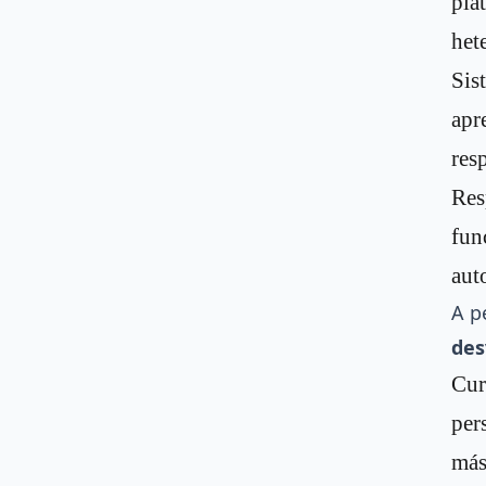
pla
het
Sis
apr
res
Res
fun
aut
A p
des
Cur
per
más