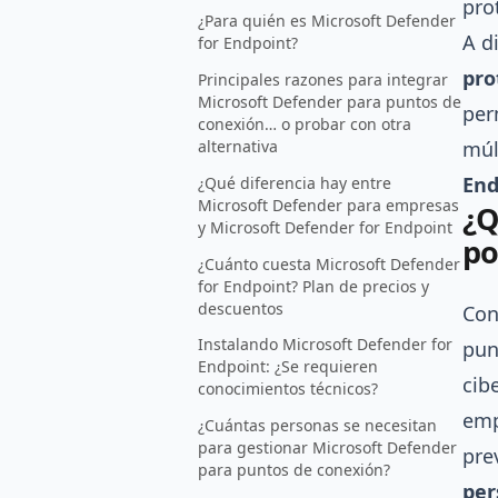
pro
¿Para quién es Microsoft Defender
A d
for Endpoint?
pro
Principales razones para integrar
Microsoft Defender para puntos de
per
conexión… o probar con otra
múl
alternativa
End
¿Qué diferencia hay entre
Microsoft Defender para empresas
¿Q
y Microsoft Defender for Endpoint
po
¿Cuánto cuesta Microsoft Defender
for Endpoint? Plan de precios y
descuentos
Con
Instalando Microsoft Defender for
pun
Endpoint: ¿Se requieren
cib
conocimientos técnicos?
emp
¿Cuántas personas se necesitan
para gestionar Microsoft Defender
pre
para puntos de conexión?
per