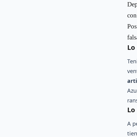
Dep
con
Pos
fals
Lo
Ten
ven
art
Azu
ran
Lo
A p
tie