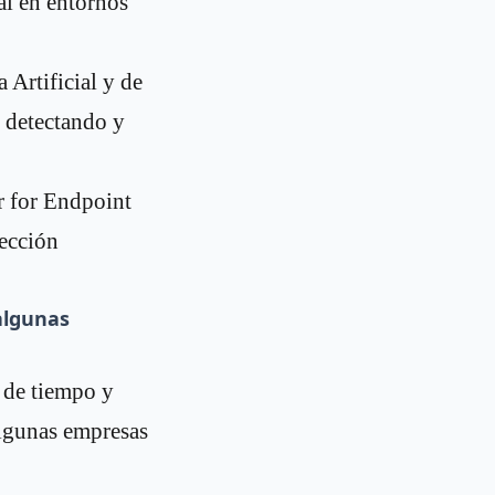
al en entornos
 Artificial y de
, detectando y
r for Endpoint
rección
algunas
 de tiempo y
algunas empresas