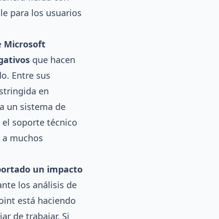
le para los usuarios
e
Microsoft
gativos
que hacen
o. Entre sus
stringida en
ra un sistema de
 el soporte técnico
s a muchos
portado un impacto
nte los análisis de
oint está haciendo
r de trabajar. Si