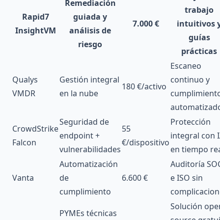
Remediación
trabajo
Rapid7
guiada y
7.000 €
intuitivos 
InsightVM
análisis de
guías
riesgo
prácticas
Escaneo
Qualys
Gestión integral
continuo y
180 €/activo
VMDR
en la nube
cumplimient
automatizad
Seguridad de
Protección
CrowdStrike
55
endpoint +
integral con 
Falcon
€/dispositivo
vulnerabilidades
en tiempo re
Automatización
Auditoría SO
Vanta
de
6.600 €
e ISO sin
cumplimiento
complicacion
Solución ope
PYMEs técnicas