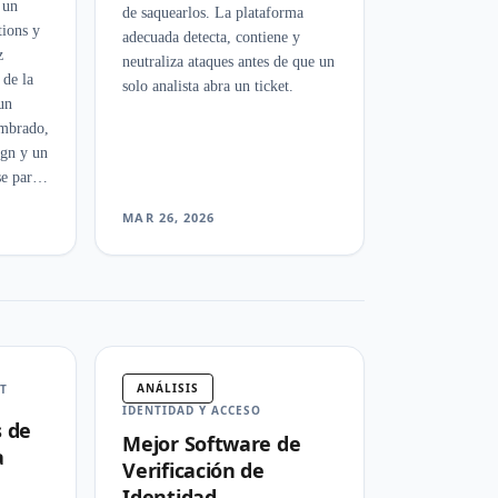
 un
de saquearlos. La plataforma
tions y
adecuada detecta, contiene y
z
neutraliza ataques antes de que un
 de la
solo analista abra un ticket.
un
embrado,
gn y un
e partió
MAR 26, 2026
ANÁLISIS
T
IDENTIDAD Y ACCESO
s de
Mejor Software de
a
Verificación de
Identidad