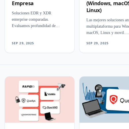
Empresa
(Windows, macOS
Linux)
Soluciones EDR y XDR
enterprise comparadas.
Las mejores soluciones an
Evaluamos profundidad de
multiplataforma para Win
deteccion, correlacion
macOS, Linux y movil.
multiplataforma, respuesta
Evaluamos consistencia d
SEP 29, 2025
SEP 29, 2025
automatizada e integracion con
deteccion, gestion central
SOC para grandes
impacto en el rendimiento
organizaciones.