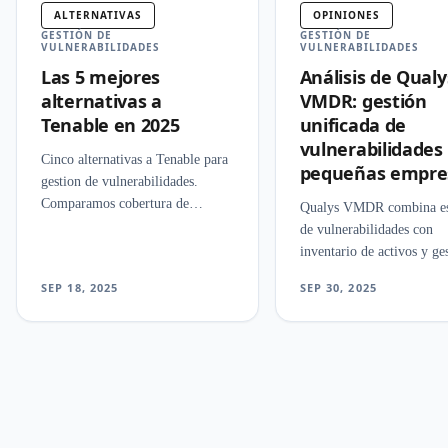
ALTERNATIVAS
OPINIONES
GESTIÓN DE
GESTIÓN DE
VULNERABILIDADES
VULNERABILIDADES
Las 5 mejores
Análisis de Qualy
alternativas a
VMDR: gestión
Tenable en 2025
unificada de
vulnerabilidades
Cinco alternativas a Tenable para
pequeñas empre
gestion de vulnerabilidades.
Comparamos cobertura de
Qualys VMDR combina e
escaneo, priorizacion de riesgos,
de vulnerabilidades con
cumplimiento normativo y
inventario de activos y ge
precios para equipos de
parches en una sola plata
SEP 18, 2025
SEP 30, 2025
seguridad.
cloud. Evaluamos precisio
priorizacion y velocidad d
remediacion.