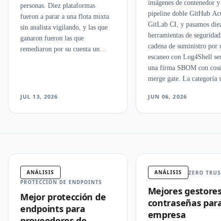
imágenes de contenedor y
personas. Diez plataformas
pipeline doble GitHub Ac
fueron a parar a una flota mixta
GitLab CI, y pasamos die
sin analista vigilando, y las que
herramientas de seguridad
ganaron fueron las que
cadena de suministro por 
remediaron por su cuenta un
escaneo con Log4Shell s
ataque de ransomware falso.
una firma SBOM con cosi
merge gate. La categoría s
antes de lo previsto.
JUL 13, 2026
JUN 06, 2026
ANÁLISIS
ANÁLISIS
ZERO TRUS
PROTECCIÓN DE ENDPOINTS
Mejores gestore
Mejor protección de
contraseñas par
endpoints para
empresa
proveedores de