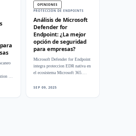
OPINIONES
PROTECCIÓN DE ENDPOINTS
Análisis de Microsoft
s
Defender for
Endpoint: ¿La mejor
opción de seguridad
 para
para empresas?
sas
Microsoft Defender for Endpoint
scaneo
integra proteccion EDR nativa en
el ecosistema Microsoft 365.
stion de
Evaluamos su deteccion,
forma
investigacion de amenazas y
SEP 09, 2025
n,
capacidades de respuesta
e
automatizada.