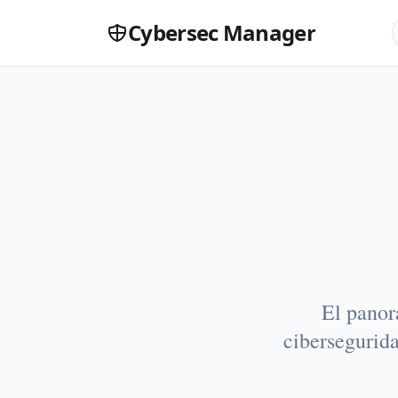
Cybersec Manager
Tu pe
El panor
cibersegurida