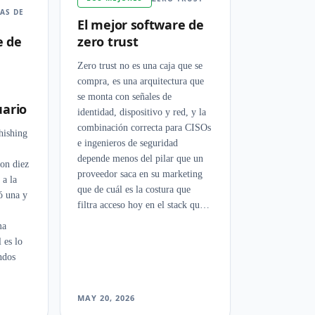
AS DE
El mejor software de
e de
zero trust
Zero trust no es una caja que se
compra, es una arquitectura que
se monta con señales de
ario
identidad, dispositivo y red, y la
combinación correcta para CISOs
hishing
e ingenieros de seguridad
depende menos del pilar que un
con diez
proveedor saca en su marketing
 a la
que de cuál es la costura que
ó una y
filtra acceso hoy en el stack que
ya tienes.
ma
 es lo
ndos
MAY 20, 2026