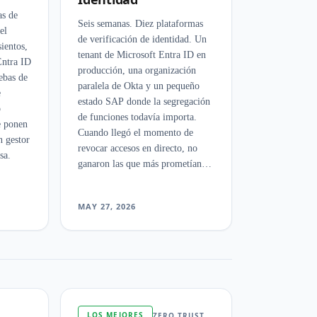
s de
Seis semanas. Diez plataformas
el
de verificación de identidad. Un
ientos,
tenant de Microsoft Entra ID en
Entra ID
producción, una organización
ebas de
paralela de Okta y un pequeño
e
estado SAP donde la segregación
ó
de funciones todavía importa.
e ponen
Cuando llegó el momento de
n gestor
revocar accesos en directo, no
sa.
ganaron las que más prometían en
la demo.
MAY 27, 2026
LOS MEJORES
ZERO TRUST