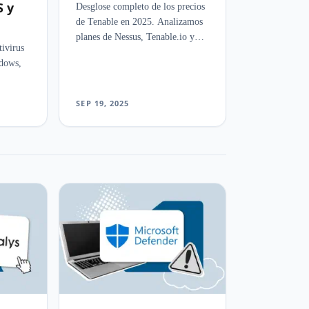
 y
Desglose completo de los precios
de Tenable en 2025. Analizamos
planes de Nessus, Tenable.io y
tivirus
Tenable.sc, costes por activo y
dows,
modulos adicionales para
presupuestar con precision.
e
SEP 19, 2025
izada e
.