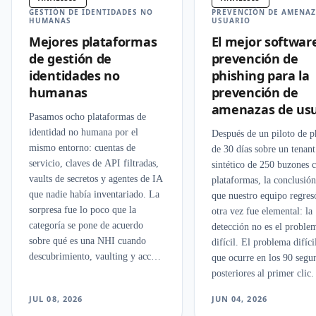
GESTIÓN DE IDENTIDADES NO
PREVENCIÓN DE AMENAZ
HUMANAS
USUARIO
Mejores plataformas
El mejor softwar
de gestión de
prevención de
identidades no
phishing para la
humanas
prevención de
amenazas de usu
Pasamos ocho plataformas de
identidad no humana por el
Después de un piloto de p
mismo entorno: cuentas de
de 30 días sobre un tenant
servicio, claves de API filtradas,
sintético de 250 buzones 
vaults de secretos y agentes de IA
plataformas, la conclusión
que nadie había inventariado. La
que nuestro equipo regres
sorpresa fue lo poco que la
otra vez fue elemental: la
categoría se pone de acuerdo
detección no es el proble
sobre qué es una NHI cuando
difícil. El problema difícil
descubrimiento, vaulting y acceso
que ocurre en los 90 segu
sin secretos tiran en tres
posteriores al primer clic.
direcciones.
JUL 08, 2026
JUN 04, 2026