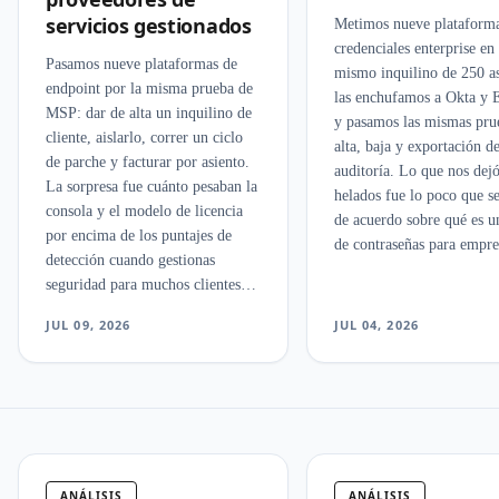
servicios gestionados
Metimos nueve plataforma
credenciales enterprise en 
Pasamos nueve plataformas de
mismo inquilino de 250 as
endpoint por la misma prueba de
las enchufamos a Okta y 
MSP: dar de alta un inquilino de
y pasamos las mismas pru
cliente, aislarlo, correr un ciclo
alta, baja y exportación d
de parche y facturar por asiento.
auditoría. Lo que nos dej
La sorpresa fue cuánto pesaban la
helados fue lo poco que s
consola y el modelo de licencia
de acuerdo sobre qué es u
por encima de los puntajes de
de contraseñas para empre
detección cuando gestionas
seguridad para muchos clientes a
la vez.
JUL 09, 2026
JUL 04, 2026
ANÁLISIS
ANÁLISIS